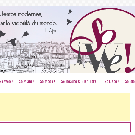
So Web !
So Miam !
So Mode !
So Beauté & Bien-Etre !
So Déco !
So Blo