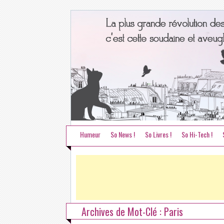
Humeur
So News !
So Livres !
So Hi-Tech !
Archives de Mot-Clé : Paris