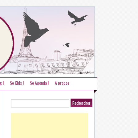
g !
So Kids !
So Agenda !
A propos