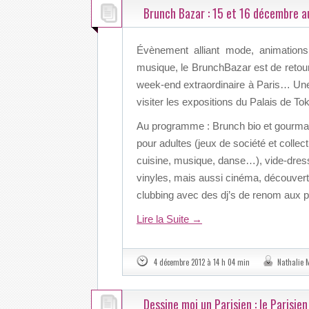
Brunch Bazar : 15 et 16 décembre au
Évènement alliant mode, animations
musique, le BrunchBazar est de retou
week-end extraordinaire à Paris… Une 
visiter les expositions du Palais de To
Au programme : Brunch bio et gourmand,
pour adultes (jeux de société et collect
cuisine, musique, danse…), vide-dress
vinyles, mais aussi cinéma, découvert
clubbing avec des dj’s de renom aux pl
Lire la Suite
→
4 décembre 2012 à 14 h 04 min
Nathalie 
Dessine moi un Parisien : le Parisie