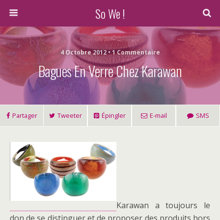
So We !
4 Octobre 2012 • 1 Commentaire
Bagues En Verre Chez Karawan
Partager
Tweeter
Épingler
E-mail
SMS
Karawan a toujours le
don de se distinguer et de proposer des produits hors