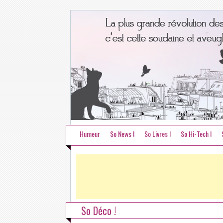
Humeur
So News !
So Livres !
So Hi-Tech !
So Déco !