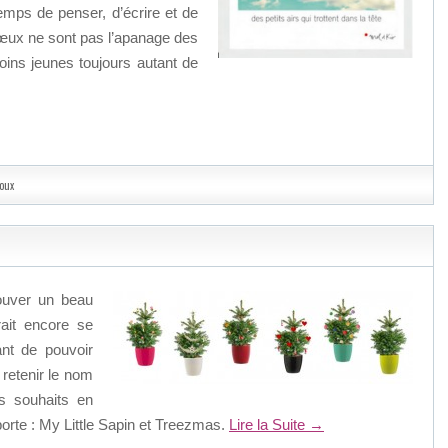
emps de penser, d’écrire et de
 vœux ne sont pas l’apanage des
oins jeunes toujours autant de
oux
rouver un beau
ait encore se
ant de pouvoir
 retenir le nom
os souhaits en
 porte : My Little Sapin et Treezmas.
Lire la Suite
→