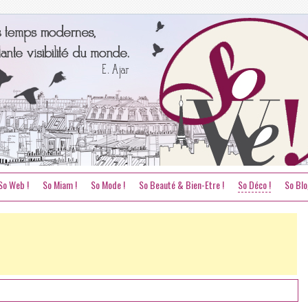
So Web !
So Miam !
So Mode !
So Beauté & Bien-Etre !
So Déco !
So Blo