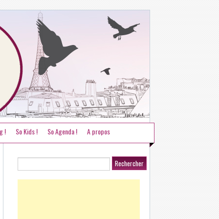
g !
So Kids !
So Agenda !
A propos