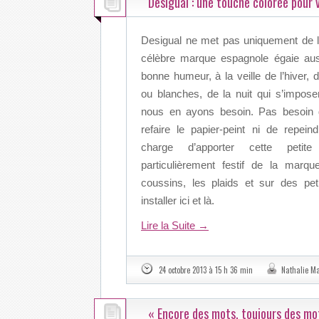
Desigual : une touche colorée pour 
Desigual ne met pas uniquement de l
célèbre marque espagnole égaie auss
bonne humeur, à la veille de l’hiver,
ou blanches, de la nuit qui s’imposer
nous en ayons besoin. Pas besoin d
refaire le papier-peint ni de repei
charge d’apporter cette petite
particulièrement festif de la marq
coussins, les plaids et sur des pet
installer ici et là.
Lire la Suite
→
24 octobre 2013 à 15 h 36 min
Nathalie M
« Encore des mots, toujours des m