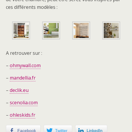
ces différents modèles :
A retrouver sur :
–
ohmywall.com
–
mandellia.fr
–
declik.eu
–
scenolia.com
–
ohleskids.fr
Facebook
Twitter
LinkedIn