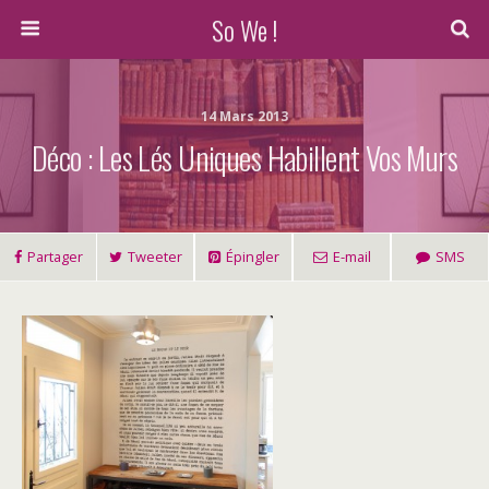
So We !
14 Mars 2013
Déco : Les Lés Uniques Habillent Vos Murs
Partager
Tweeter
Épingler
E-mail
SMS