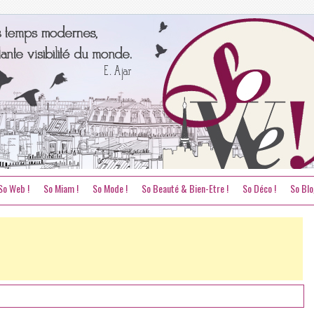
So Web !
So Miam !
So Mode !
So Beauté & Bien-Etre !
So Déco !
So Blo