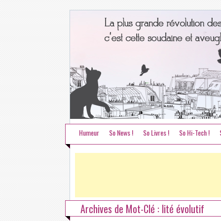
Humeur
So News !
So Livres !
So Hi-Tech !
Archives de Mot-Clé : lité évolutif