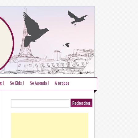
g !
So Kids !
So Agenda !
A propos