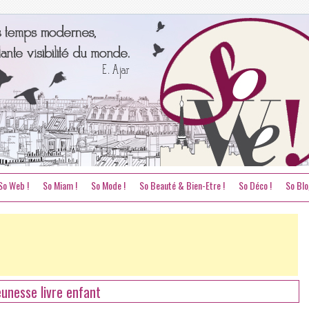
So Web !
So Miam !
So Mode !
So Beauté & Bien-Etre !
So Déco !
So Blo
unesse livre enfant