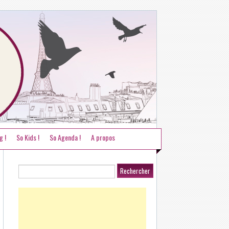
g !
So Kids !
So Agenda !
A propos