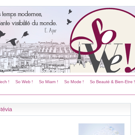
ech !
So Web !
So Miam !
So Mode !
So Beauté & Bien-Etre !
tévia