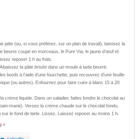
 jatte (ou, si vous préférez, sur un plan de travail), tamisez la
le beurre coupé en morceaux, le Pure Via, le jaune d’œuf et
issez reposer 1 h au frais.
 Abaissez la pâte brisée dans un moule à tarte beurré.
es bords à l’aide d’une fourchette, puis recouvrez d’une feuille
mique (ou autres). Enfournez pour faire cuire à blanc 15 à 20
a crème liquide. Dans un saladier, faites fondre le chocolat au
 bain-marie). Versez la crème chaude sur le chocolat fondu.
 sur le fond de tarte. Lissez. Laissez reposer au moins 1 h.
a
»
LinkedIn