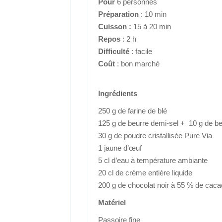
Pour
6 personnes
Préparation
: 10 min
Cuisson :
15 à 20 min
Repos
: 2 h
Difficulté
: facile
Coût
: bon marché
Ingrédients
250 g de farine de blé
125 g de beurre demi-sel + 10 g de b
30 g de poudre cristallisée Pure Via
1 jaune d’œuf
5 cl d’eau à température ambiante
20 cl de crème entière liquide
200 g de chocolat noir à 55 % de caca
Matériel
Passoire fine