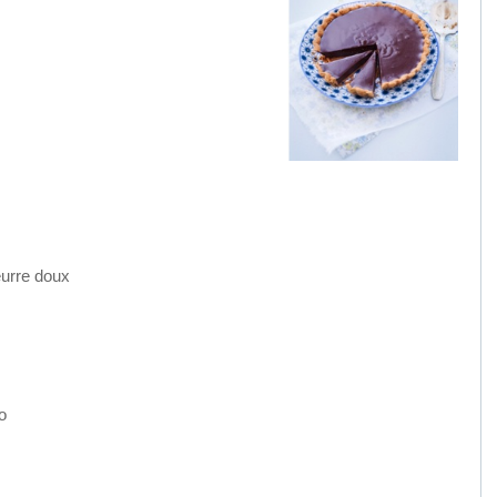
eurre doux
o