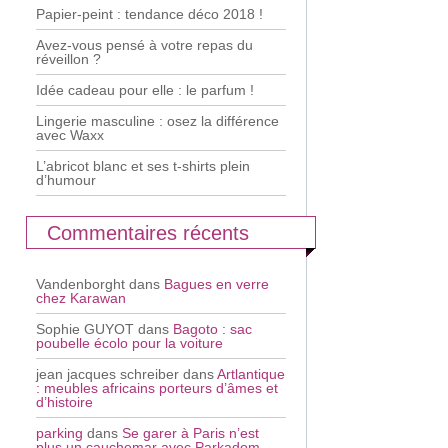
Papier-peint : tendance déco 2018 !
Avez-vous pensé à votre repas du
réveillon ?
Idée cadeau pour elle : le parfum !
Lingerie masculine : osez la différence
avec Waxx
L’abricot blanc et ses t-shirts plein
d’humour
Commentaires récents
Vandenborght
dans
Bagues en verre
chez Karawan
Sophie GUYOT
dans
Bagoto : sac
poubelle écolo pour la voiture
jean jacques schreiber
dans
Artlantique
: meubles africains porteurs d’âmes et
d’histoire
parking
dans
Se garer à Paris n’est
plus un cauchemar avec Parkadom