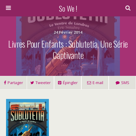
So We !
24 Février 2014
Livres Pour Enfants : Sublutetia, Une Série
Captivante
Partager
Tweeter
Épingler
E-mail
SMS