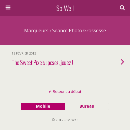
So We !
Marqueurs › Séance Photo Grossesse
12 FÉVRIER 2013
The Sweet Pixels : posez, jouez !
Retour au début
Mobile
Bureau
© 2012 - So We !