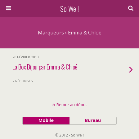
So We !
Marqueurs › Emma & Chloé
20 FÉVRIER 2013
La Box Bijou par Emma & Chloé
2 RÉPONSES
Retour au début
Mobile
Bureau
© 2012 - So We !