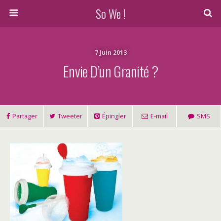
So We !
7 Juin 2013
Envie D’un Granité ?
Partager
Tweeter
Épingler
E-mail
SMS